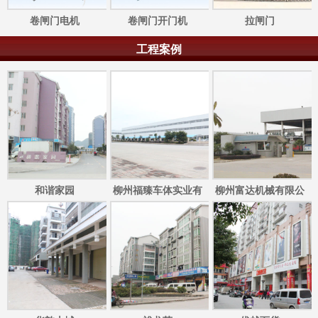
卷闸门电机
卷闸门开门机
拉闸门
工程案例
和谐家园
柳州福臻车体实业有
柳州富达机械有限公
限公司
司