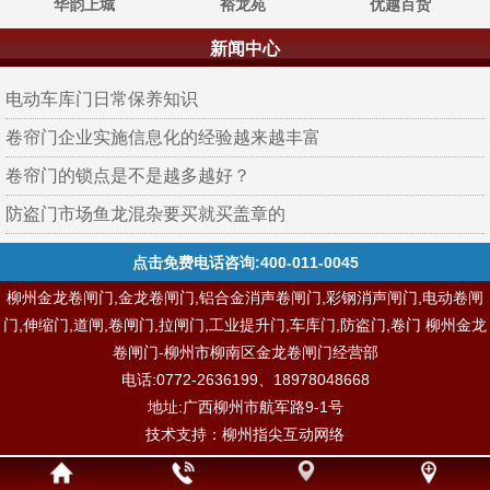
华韵上城
裕龙苑
优越百货
新闻中心
电动车库门日常保养知识
卷帘门企业实施信息化的经验越来越丰富
卷帘门的锁点是不是越多越好？
防盗门市场鱼龙混杂要买就买盖章的
点击免费电话咨询:400-011-0045
柳州金龙卷闸门,金龙卷闸门,铝合金消声卷闸门,彩钢消声闸门,电动卷闸
门,伸缩门,道闸,卷闸门,拉闸门,工业提升门,车库门,防盗门,卷门 柳州金龙
卷闸门-柳州市柳南区金龙卷闸门经营部
电话:0772-2636199、18978048668
地址:广西柳州市航军路9-1号
技术支持：
柳州指尖互动网络