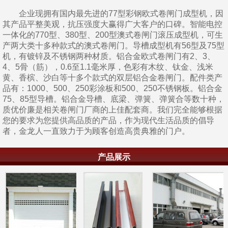
企业现拥有国内最先进的77型彩钢欧式卷闸门成型机，因
其产品平整美观，抗压强度大赢得广大客户的口碑。智能电控
一体化的770型、380型、200型澳式卷闸门滚压成型机，可生
产两大类十多种款式的澳式卷闸门。导槽成型机有56型及75型
机，有镀锌及不锈钢两种材质。铝合金欧式卷闸门有2、3、
4、5骨（筋），0.6至1.1毫米厚，色彩有木纹、钛金、浅米
黄、香槟、沙白等十多个款式的双层铝合金卷闸门。配件类产
品有：1000、500、250彩涂板和500、250不锈钢板。铝合金
75、85型导槽。铝合金导槽、底梁、弹簧、弹簧合等数十种，
质优价廉是相关卷闸门厂商的上佳配套商。我们完全能够根据
您的要求为您提供高品质的产品，作为现代生活品质的倡导
者，金龙人一直致力于为顾客创造高贵典雅的门户。
产品展示