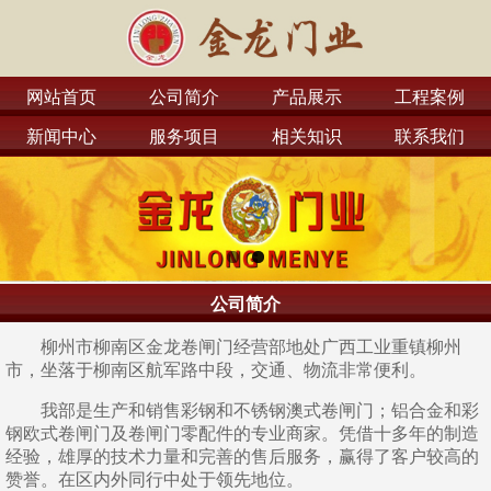
网站首页
公司简介
产品展示
工程案例
新闻中心
服务项目
相关知识
联系我们
公司简介
柳州市柳南区金龙卷闸门经营部地处广西工业重镇柳州
市，坐落于柳南区航军路中段，交通、物流非常便利。
我部是生产和销售彩钢和不锈钢澳式卷闸门；铝合金和彩
钢欧式卷闸门及卷闸门零配件的专业商家。凭借十多年的制造
经验，雄厚的技术力量和完善的售后服务，赢得了客户较高的
赞誉。在区内外同行中处于领先地位。