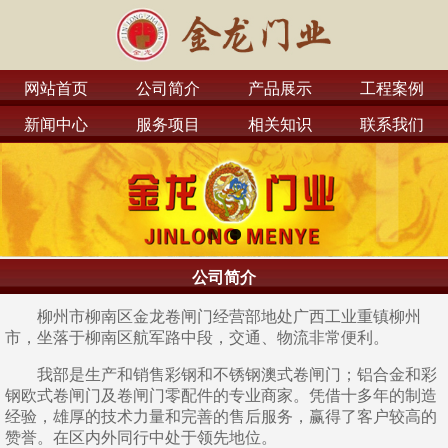
网站首页
公司简介
产品展示
工程案例
新闻中心
服务项目
相关知识
联系我们
公司简介
柳州市柳南区金龙卷闸门经营部地处广西工业重镇柳州
市，坐落于柳南区航军路中段，交通、物流非常便利。
我部是生产和销售彩钢和不锈钢澳式卷闸门；铝合金和彩
钢欧式卷闸门及卷闸门零配件的专业商家。凭借十多年的制造
经验，雄厚的技术力量和完善的售后服务，赢得了客户较高的
赞誉。在区内外同行中处于领先地位。