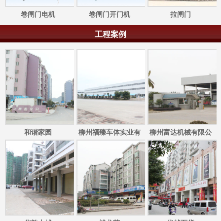
卷闸门电机
卷闸门开门机
拉闸门
工程案例
和谐家园
柳州福臻车体实业有
柳州富达机械有限公
限公司
司