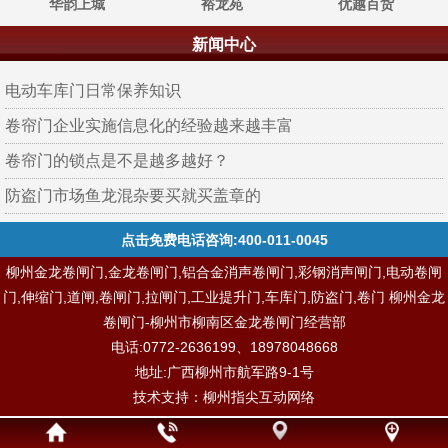
华韵上城
裕龙苑
优越百货
新闻中心
电动车库门日常保养知识
卷帘门企业实施信息化的经验越来越丰富
卷帘门的锁点是不是越多越好？
防盗门市场鱼龙混杂要买就买盖章的
点击免费电话咨询:400-011-0045
柳州金龙卷闸门,金龙卷闸门,铝合金消声卷闸门,彩钢消声闸门,电动卷闸
门,伸缩门,道闸,卷闸门,拉闸门,工业提升门,车库门,防盗门,卷门 柳州金龙
卷闸门-柳州市柳南区金龙卷闸门经营部
电话:0772-2636199、18978048668
地址:广西柳州市航军路9-1号
技术支持：
柳州指尖互动网络