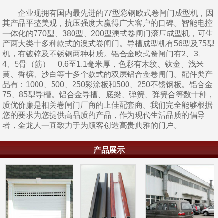
企业现拥有国内最先进的77型彩钢欧式卷闸门成型机，因
其产品平整美观，抗压强度大赢得广大客户的口碑。智能电控
一体化的770型、380型、200型澳式卷闸门滚压成型机，可生
产两大类十多种款式的澳式卷闸门。导槽成型机有56型及75型
机，有镀锌及不锈钢两种材质。铝合金欧式卷闸门有2、3、
4、5骨（筋），0.6至1.1毫米厚，色彩有木纹、钛金、浅米
黄、香槟、沙白等十多个款式的双层铝合金卷闸门。配件类产
品有：1000、500、250彩涂板和500、250不锈钢板。铝合金
75、85型导槽。铝合金导槽、底梁、弹簧、弹簧合等数十种，
质优价廉是相关卷闸门厂商的上佳配套商。我们完全能够根据
您的要求为您提供高品质的产品，作为现代生活品质的倡导
者，金龙人一直致力于为顾客创造高贵典雅的门户。
产品展示