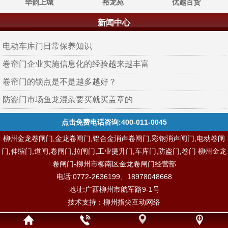
华韵上城
裕龙苑
优越百货
新闻中心
电动车库门日常保养知识
卷帘门企业实施信息化的经验越来越丰富
卷帘门的锁点是不是越多越好？
防盗门市场鱼龙混杂要买就买盖章的
点击免费电话咨询:400-011-0045
柳州金龙卷闸门,金龙卷闸门,铝合金消声卷闸门,彩钢消声闸门,电动卷闸
门,伸缩门,道闸,卷闸门,拉闸门,工业提升门,车库门,防盗门,卷门 柳州金龙
卷闸门-柳州市柳南区金龙卷闸门经营部
电话:0772-2636199、18978048668
地址:广西柳州市航军路9-1号
技术支持：
柳州指尖互动网络