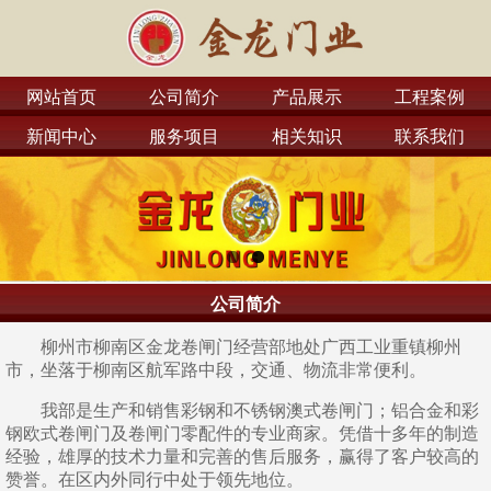
网站首页
公司简介
产品展示
工程案例
新闻中心
服务项目
相关知识
联系我们
公司简介
柳州市柳南区金龙卷闸门经营部地处广西工业重镇柳州
市，坐落于柳南区航军路中段，交通、物流非常便利。
我部是生产和销售彩钢和不锈钢澳式卷闸门；铝合金和彩
钢欧式卷闸门及卷闸门零配件的专业商家。凭借十多年的制造
经验，雄厚的技术力量和完善的售后服务，赢得了客户较高的
赞誉。在区内外同行中处于领先地位。