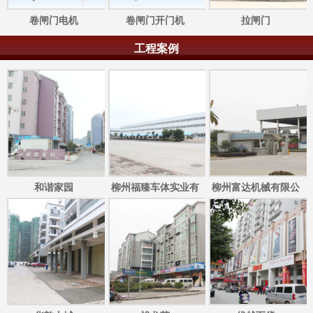
卷闸门电机
卷闸门开门机
拉闸门
工程案例
和谐家园
柳州福臻车体实业有
柳州富达机械有限公
限公司
司