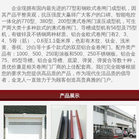
企业现拥有国内最先进的77型彩钢欧式卷闸门成型机，因
其产品平整美观，抗压强度大赢得广大客户的口碑。智能电控
一体化的770型、380型、200型澳式卷闸门滚压成型机，可生
产两大类十多种款式的澳式卷闸门。导槽成型机有56型及75型
机，有镀锌及不锈钢两种材质。铝合金欧式卷闸门有2、3、
4、5骨（筋），0.6至1.1毫米厚，色彩有木纹、钛金、浅米
黄、香槟、沙白等十多个款式的双层铝合金卷闸门。配件类产
品有：1000、500、250彩涂板和500、250不锈钢板。铝合金
75、85型导槽。铝合金导槽、底梁、弹簧、弹簧合等数十种，
质优价廉是相关卷闸门厂商的上佳配套商。我们完全能够根据
您的要求为您提供高品质的产品，作为现代生活品质的倡导
者，金龙人一直致力于为顾客创造高贵典雅的门户。
产品展示