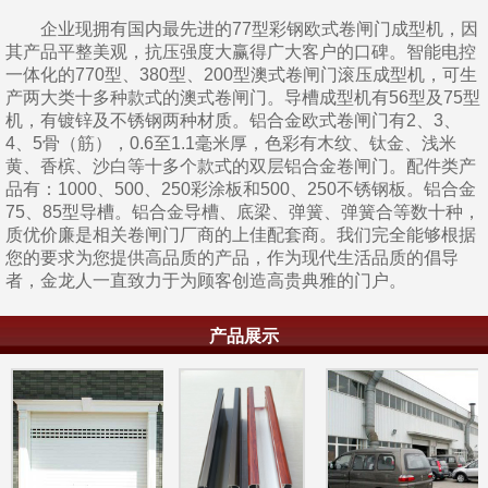
企业现拥有国内最先进的77型彩钢欧式卷闸门成型机，因
其产品平整美观，抗压强度大赢得广大客户的口碑。智能电控
一体化的770型、380型、200型澳式卷闸门滚压成型机，可生
产两大类十多种款式的澳式卷闸门。导槽成型机有56型及75型
机，有镀锌及不锈钢两种材质。铝合金欧式卷闸门有2、3、
4、5骨（筋），0.6至1.1毫米厚，色彩有木纹、钛金、浅米
黄、香槟、沙白等十多个款式的双层铝合金卷闸门。配件类产
品有：1000、500、250彩涂板和500、250不锈钢板。铝合金
75、85型导槽。铝合金导槽、底梁、弹簧、弹簧合等数十种，
质优价廉是相关卷闸门厂商的上佳配套商。我们完全能够根据
您的要求为您提供高品质的产品，作为现代生活品质的倡导
者，金龙人一直致力于为顾客创造高贵典雅的门户。
产品展示