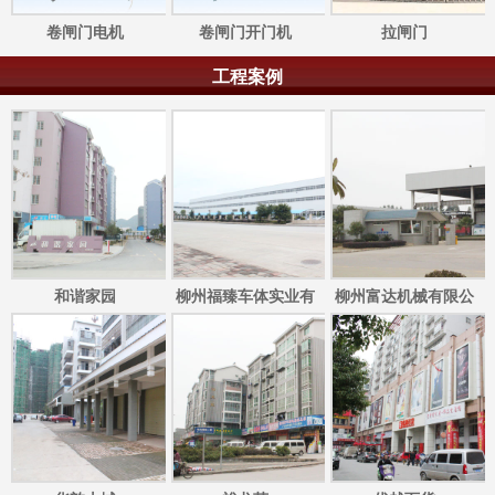
卷闸门电机
卷闸门开门机
拉闸门
工程案例
和谐家园
柳州福臻车体实业有
柳州富达机械有限公
限公司
司