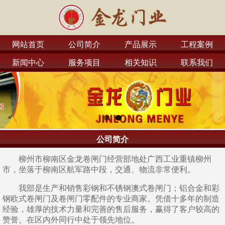
网站首页
公司简介
产品展示
工程案例
新闻中心
服务项目
相关知识
联系我们
公司简介
柳州市柳南区金龙卷闸门经营部地处广西工业重镇柳州
市，坐落于柳南区航军路中段，交通、物流非常便利。
我部是生产和销售彩钢和不锈钢澳式卷闸门；铝合金和彩
钢欧式卷闸门及卷闸门零配件的专业商家。凭借十多年的制造
经验，雄厚的技术力量和完善的售后服务，赢得了客户较高的
赞誉。在区内外同行中处于领先地位。