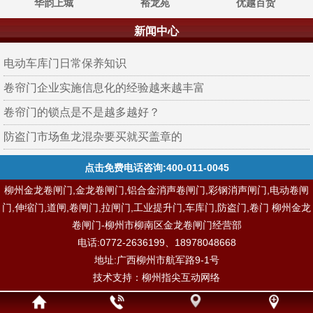
华韵上城
裕龙苑
优越百货
新闻中心
电动车库门日常保养知识
卷帘门企业实施信息化的经验越来越丰富
卷帘门的锁点是不是越多越好？
防盗门市场鱼龙混杂要买就买盖章的
点击免费电话咨询:400-011-0045
柳州金龙卷闸门,金龙卷闸门,铝合金消声卷闸门,彩钢消声闸门,电动卷闸
门,伸缩门,道闸,卷闸门,拉闸门,工业提升门,车库门,防盗门,卷门 柳州金龙
卷闸门-柳州市柳南区金龙卷闸门经营部
电话:0772-2636199、18978048668
地址:广西柳州市航军路9-1号
技术支持：
柳州指尖互动网络